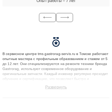
Опыт работы – 7 лет
В сервисном центре tms.gastrorag-servis.ru в Томске работают
опытные мастера с профильным образованием и стажем от 5
до 12 лет. Они специализируются на ремонте техники бренда
Gastrorag, используют современное оборудование и
оригинальные запчасти. Каждый инженер регулярно проходит
обучение и сертификацию, что позволяет быстро и
точноdiagnostikировать поломки и восстанавливать технику с
Развернуть
сохранением гарантии до 3 лет. Наши мастера решают
сложные случаи: от замены матриц и материнских плат до
ремонта после залития и восстановления данных. Благодаря
высокой квалификации и ответственному подходу клиенты
получают быстрый, качественный ремонт и понятные