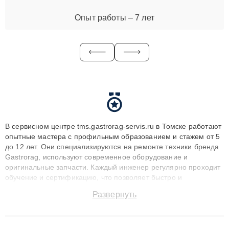
Опыт работы – 7 лет
В сервисном центре tms.gastrorag-servis.ru в Томске работают
опытные мастера с профильным образованием и стажем от 5
до 12 лет. Они специализируются на ремонте техники бренда
Gastrorag, используют современное оборудование и
оригинальные запчасти. Каждый инженер регулярно проходит
обучение и сертификацию, что позволяет быстро и
точноdiagnostikировать поломки и восстанавливать технику с
Развернуть
сохранением гарантии до 3 лет. Наши мастера решают
сложные случаи: от замены матриц и материнских плат до
ремонта после залития и восстановления данных. Благодаря
высокой квалификации и ответственному подходу клиенты