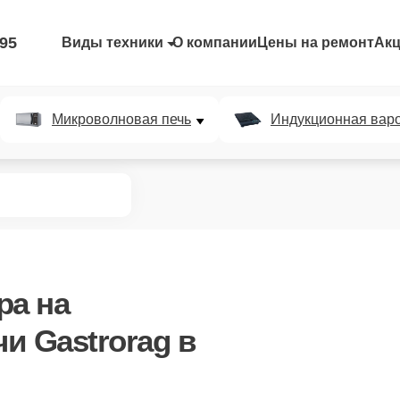
-95
Виды техники
О компании
Цены на ремонт
Ак
Микроволновая печь
Индукционная вар
ра
на
и Gastrorag в