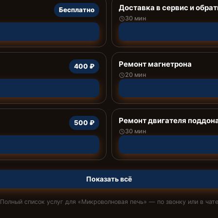
Доставка в сервис и обрат
Бесплатно
30 мин
Ремонт магнетрона
400 ₽
20 мин
Ремонт двигателя поддон
500 ₽
30 мин
Показать всё
Полный список услуг для «
Микроволновая печь
» — по звонку или в чат