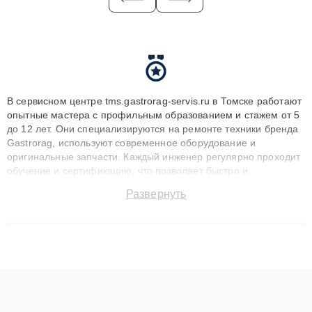
В сервисном центре tms.gastrorag-servis.ru в Томске работают
опытные мастера с профильным образованием и стажем от 5
до 12 лет. Они специализируются на ремонте техники бренда
Gastrorag, используют современное оборудование и
оригинальные запчасти. Каждый инженер регулярно проходит
обучение и сертификацию, что позволяет быстро и
точноdiagnostikировать поломки и восстанавливать технику с
Развернуть
сохранением гарантии до 3 лет. Наши мастера решают
сложные случаи: от замены матриц и материнских плат до
ремонта после залития и восстановления данных. Благодаря
высокой квалификации и ответственному подходу клиенты
получают быстрый, качественный ремонт и понятные
объяснения по результатам диагностики.