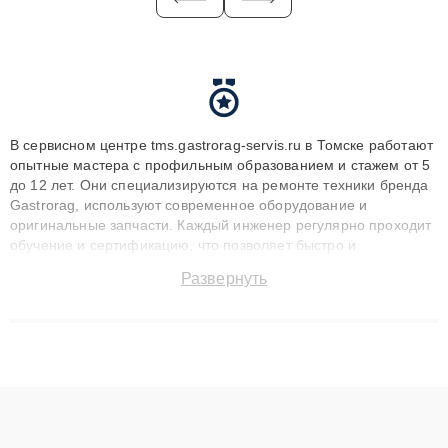
В сервисном центре tms.gastrorag-servis.ru в Томске работают
опытные мастера с профильным образованием и стажем от 5
до 12 лет. Они специализируются на ремонте техники бренда
Gastrorag, используют современное оборудование и
оригинальные запчасти. Каждый инженер регулярно проходит
обучение и сертификацию, что позволяет быстро и
точноdiagnostikировать поломки и восстанавливать технику с
Развернуть
сохранением гарантии до 3 лет. Наши мастера решают
сложные случаи: от замены матриц и материнских плат до
ремонта после залития и восстановления данных. Благодаря
высокой квалификации и ответственному подходу клиенты
получают быстрый, качественный ремонт и понятные
объяснения по результатам диагностики.