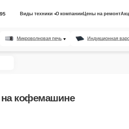
-95
Виды техники
О компании
Цены на ремонт
Ак
Микроволновая печь
Индукционная вар
на кофемашине