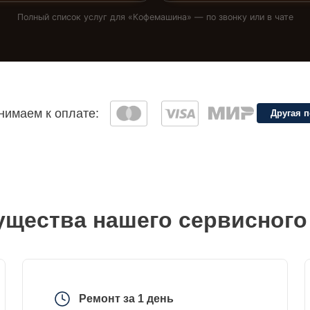
Полный список услуг для «
Кофемашина
» — по звонку или в чате
имаем к оплате:
Другая 
щества нашего сервисного
Ремонт за 1 день