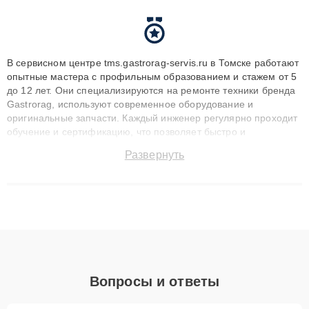
В сервисном центре tms.gastrorag-servis.ru в Томске работают
опытные мастера с профильным образованием и стажем от 5
до 12 лет. Они специализируются на ремонте техники бренда
Gastrorag, используют современное оборудование и
оригинальные запчасти. Каждый инженер регулярно проходит
обучение и сертификацию, что позволяет быстро и
точноdiagnostikировать поломки и восстанавливать технику с
Развернуть
сохранением гарантии до 3 лет. Наши мастера решают
сложные случаи: от замены матриц и материнских плат до
ремонта после залития и восстановления данных. Благодаря
высокой квалификации и ответственному подходу клиенты
получают быстрый, качественный ремонт и понятные
объяснения по результатам диагностики.
Вопросы и ответы