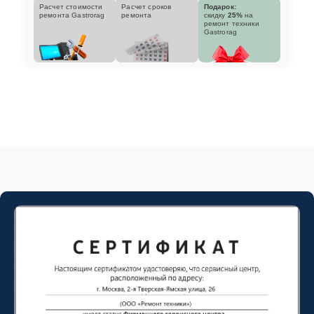
Расчет стоимости
Расчет сроков
Подарок:
ремонта Gastrorag
ремонта
скидку
25%
на
ремонт техники
Gastrorag