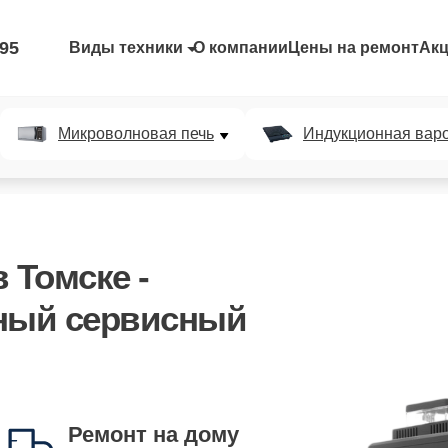
-95
Виды техники
О компании
Цены на ремонт
Ак
Микроволновая печь
Индукционная вар
 Томске -
ный сервисный
Запись на удобное
время
Ремонт на дому
вы выбираете - мы