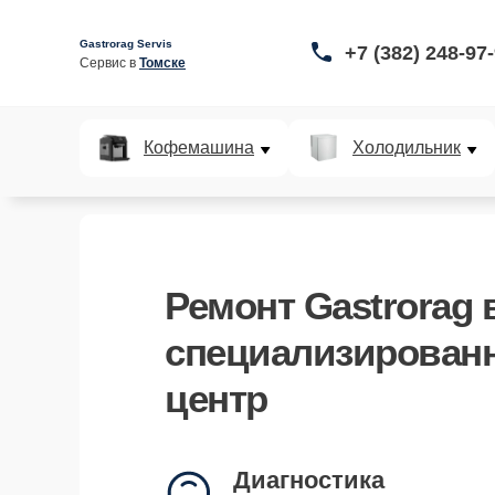
Gastrorag Servis
+7 (382) 248-97
Сервис в 
Томске
Кофемашина
Холодильник
Ремонт Gastrorag в
специализирован
центр
Курьерская доставка
заберём и вернём устройство
Диагностика