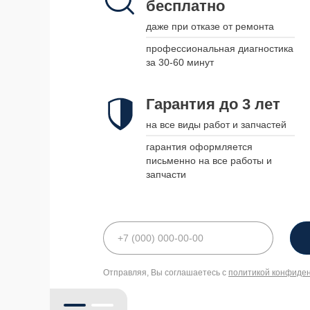
бесплатно
наши курьеры приедут в удобное
для вас время и привезут
даже при отказе от ремонта
устройство обратно, когда оно
будет готово
профессиональная диагностика
за 30-60 минут
Гарантия до 3 лет
Гарантия до 3 лет
на все виды работ и запчастей
на все виды работ и запчастей
гарантия оформляется письменно
гарантия оформляется
на все работы и запчасти
письменно на все работы и
запчасти
политикой конфиде
Отправляя, Вы соглашаетесь с
политикой конфиде