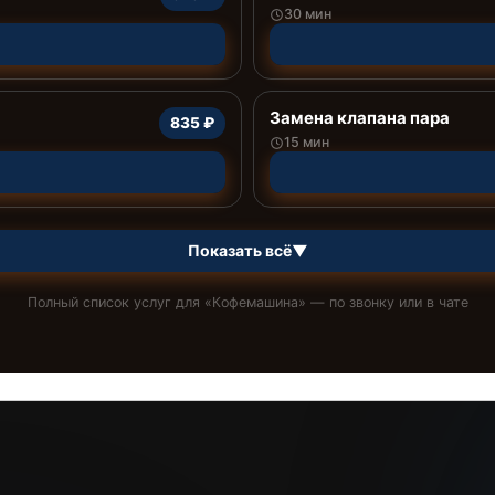
30 мин
Замена клапана пара
835 ₽
15 мин
Показать всё
▼
Полный список услуг для «
Кофемашина
» — по звонку или в чате